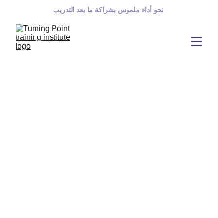
 نحو أداء ملموس بشراكة ما بعد التدريب
كيف نضمن في "نقطة
تحول" أن المهارات تنتقل
من قاعة التدريب إلى
مكتبك؟
أهلاً بكم مرة أخرى في رحلتنا نحو تدريب أكثر فعالية، تحدثنا سابقًا
عن "فجوة التطبيق" وكيف أن الكثير من المهارات الرائعة التي
يتم تعلمها في الدورات تتبخر قبل أن تُستخدم فعليًا. السؤال
الطبيعي الآن هو: كيف تضمنون في "نقطة تحول" أن هذا لا يحدث؟